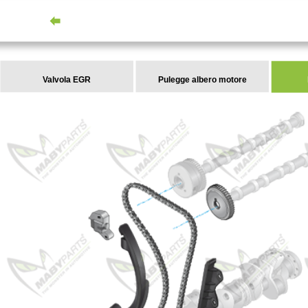
Valvola EGR
Pulegge albero motore